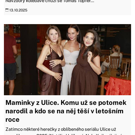
Navzdory kolébavé chůzi se Tomáš Töpfer...
13.10.2025
Maminky z Ulice. Komu už se potomek
narodil a kdo se na něj těší v letošním
roce
Zatímco některé herečky z oblíbeného seriálu Ulice už