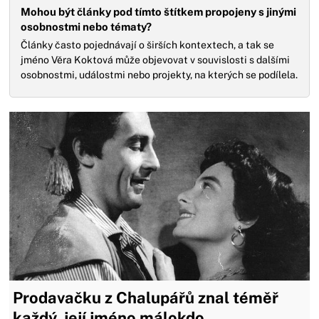
Mohou být články pod tímto štítkem propojeny s jinými
osobnostmi nebo tématy?
Články často pojednávají o širších kontextech, a tak se
jméno Věra Koktová může objevovat v souvislosti s dalšími
osobnostmi, událostmi nebo projekty, na kterých se podílela.
Prodavačku z Chalupářů znal téměř
každý, její jméno málokdo