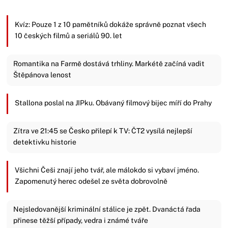
Kvíz: Pouze 1 z 10 pamětníků dokáže správně poznat všech
10 českých filmů a seriálů 90. let
Romantika na Farmě dostává trhliny. Markétě začíná vadit
Štěpánova lenost
Stallona poslal na JIPku. Obávaný filmový bijec míří do Prahy
Zítra ve 21:45 se Česko přilepí k TV: ČT2 vysílá nejlepší
detektivku historie
Všichni Češi znají jeho tvář, ale málokdo si vybaví jméno.
Zapomenutý herec odešel ze světa dobrovolně
Nejsledovanější kriminální stálice je zpět. Dvanáctá řada
přinese těžší případy, vedra i známé tváře