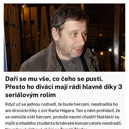
Daří se mu vše, co čeho se pustí.
Přesto ho diváci mají rádi hlavně díky 3
seriálovým rolím
Když už se jednou rozhodl, že bude hercem, neodradila ho
ani drsná kritiky z úst Karla Högera. Ten o něm prohlásil, že
se nemůže stát hercem, protože neumí chodit! Naštěstí se
mýlil a mladého studenta brněnské konzervatoře neodradil.