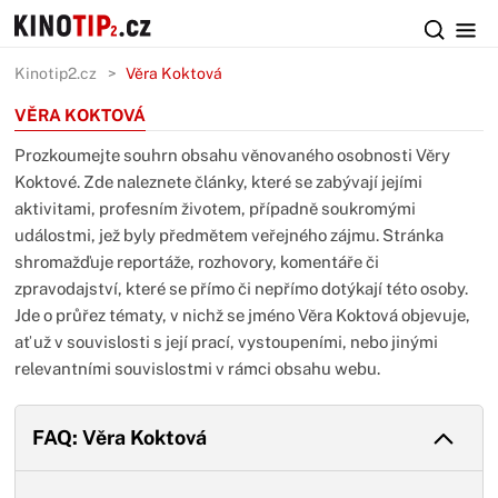
Kinotip2.cz
Věra Koktová
VĚRA KOKTOVÁ
Prozkoumejte souhrn obsahu věnovaného osobnosti Věry
Koktové. Zde naleznete články, které se zabývají jejími
aktivitami, profesním životem, případně soukromými
událostmi, jež byly předmětem veřejného zájmu. Stránka
shromažďuje reportáže, rozhovory, komentáře či
zpravodajství, které se přímo či nepřímo dotýkají této osoby.
Jde o průřez tématy, v nichž se jméno Věra Koktová objevuje,
ať už v souvislosti s její prací, vystoupeními, nebo jinými
relevantními souvislostmi v rámci obsahu webu.
FAQ: Věra Koktová