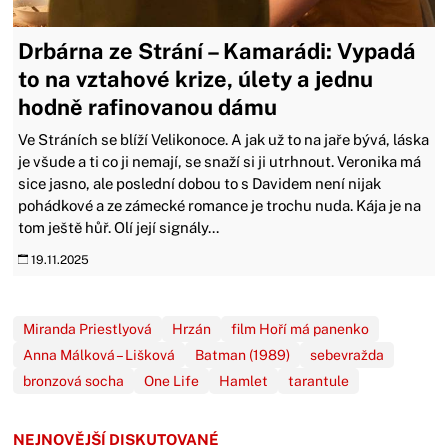
Drbárna ze Strání – Kamarádi: Vypadá
to na vztahové krize, úlety a jednu
hodně rafinovanou dámu
Ve Stráních se blíží Velikonoce. A jak už to na jaře bývá, láska
je všude a ti co ji nemají, se snaží si ji utrhnout. Veronika má
sice jasno, ale poslední dobou to s Davidem není nijak
pohádkové a ze zámecké romance je trochu nuda. Kája je na
tom ještě hůř. Olí její signály...
19.11.2025
Miranda Priestlyová
Hrzán
film Hoří má panenko
Anna Málková – Lišková
Batman (1989)
sebevražda
bronzová socha
One Life
Hamlet
tarantule
NEJNOVĚJŠÍ DISKUTOVANÉ