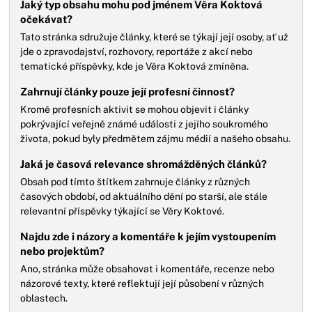
Jaký typ obsahu mohu pod jménem Věra Koktová
očekávat?
Tato stránka sdružuje články, které se týkají její osoby, ať už
jde o zpravodajství, rozhovory, reportáže z akcí nebo
tematické příspěvky, kde je Věra Koktová zmíněna.
Zahrnují články pouze její profesní činnost?
Kromě profesních aktivit se mohou objevit i články
pokrývající veřejně známé události z jejího soukromého
života, pokud byly předmětem zájmu médií a našeho obsahu.
Jaká je časová relevance shromážděných článků?
Obsah pod tímto štítkem zahrnuje články z různých
časových období, od aktuálního dění po starší, ale stále
relevantní příspěvky týkající se Věry Koktové.
Najdu zde i názory a komentáře k jejím vystoupením
nebo projektům?
Ano, stránka může obsahovat i komentáře, recenze nebo
názorové texty, které reflektují její působení v různých
oblastech.