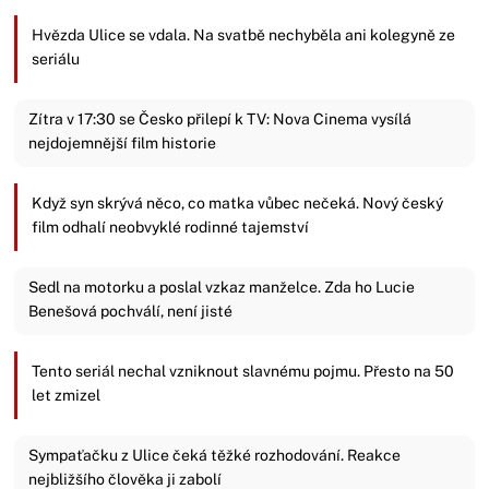
Hvězda Ulice se vdala. Na svatbě nechyběla ani kolegyně ze
seriálu
Zítra v 17:30 se Česko přilepí k TV: Nova Cinema vysílá
nejdojemnější film historie
Když syn skrývá něco, co matka vůbec nečeká. Nový český
film odhalí neobvyklé rodinné tajemství
Sedl na motorku a poslal vzkaz manželce. Zda ho Lucie
Benešová pochválí, není jisté
Tento seriál nechal vzniknout slavnému pojmu. Přesto na 50
let zmizel
Sympaťačku z Ulice čeká těžké rozhodování. Reakce
nejbližšího člověka ji zabolí