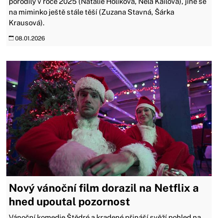
porodily v roce 2025 (Natálie Holíková, Nela Kailová), jiné se
na miminko ještě stále těší (Zuzana Stavná, Šárka
Krausová).
08.01.2026
Nový vánoční film dorazil na Netflix a
hned upoutal pozornost
Vánoční komedie Štědré a kradené přináší svěží pohled na