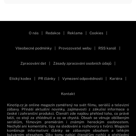
Zavřít reklamu
O nás
|
Redakce
|
Reklama
|
Cookies
|
Všeobecné podmínky
|
Provozovatel webu
|
RSS kanál
|
Zpracování dat
|
Zásady zpracování osobních údajů
|
Etický kodex
|
PR články
|
Vymezení odpovědnosti
|
Kariéra
|
Kontakt
Kinotip.cz je online magazín zaměřený na svět filmu, seriálů a televizní
zábavy. Přináší aktuální novinky, zajímavosti z zákulisí informace o
české i zahraniční produkci. Čtenáři zde najdou přehled toho, co právě
běží, co stojí za zhlédnutí a co se chystá. Obsah se věnuje oblíbeným
seriálům, filmovým premiérám i známým hereckým osobnostem.
Nechybí ani komentáře, tipy na sledování a rozhovory s tvůrci. Magazín
kombinuje informativní články se zábavným obsahem a lehkým
bulvárním přesahem. Díky tomu nabízí čtenářům rychlý a přehledný