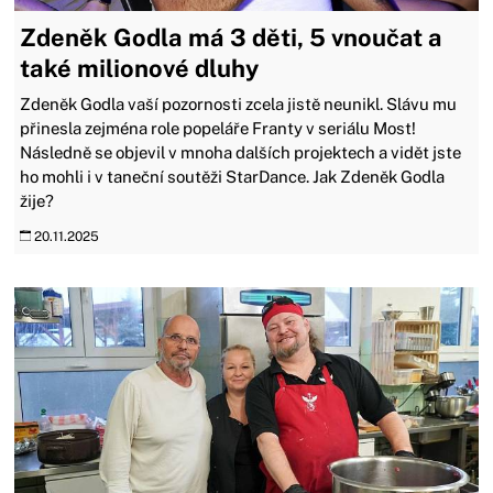
Zdeněk Godla má 3 děti, 5 vnoučat a
také milionové dluhy
Zdeněk Godla vaší pozornosti zcela jistě neunikl. Slávu mu
přinesla zejména role popeláře Franty v seriálu Most!
Následně se objevil v mnoha dalších projektech a vidět jste
ho mohli i v taneční soutěži StarDance. Jak Zdeněk Godla
žije?
20.11.2025