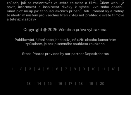
způsob, jak se zorientovat ve světě televize a filmu. Cílem webu je
bavit, informovat a inspirovat diváky k výběru kvalitního obsahu.
Kinotip.cz milují jak fanoušci akčních příběhů, tak i romantiky a rodiny.
Je ideálním místem pro všechny, kteří chtějí mít přehled o světě filmové
a televizní zábavy.
Copyright @ 2026 Všechna práva vyhrazena.
Publikování, šíření nebo jakékoliv jiné užití obsahu komerčním
způsobem, je bez písemného souhlasu zakázáno.
Stock Photos provided by our partner
Depositphotos
1
|
2
|
3
|
4
|
5
|
6
|
7
|
8
|
9
|
10
|
11
|
12
|
13
|
14
|
15
|
16
|
17
|
18
|
19
|
20