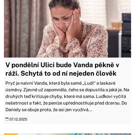
V pondělní Ulici bude Vanda pěkně v
ráži. Schytá to od ní nejeden člověk
Pryč je naivní Vanda, která byla samé „Ludí“ a laskavé
úsměvy. Zjevně už zapomněla, čeho se dopustila a jaká je. Na
druhých teď kritizuje chyby, které má sama. Luďkovi vyčítá
nešetrnost a fakt, že peníze upřednostňuje před dcerou. Do
Daniely se obuje proto, že asi jen využívá...
07.12.2025