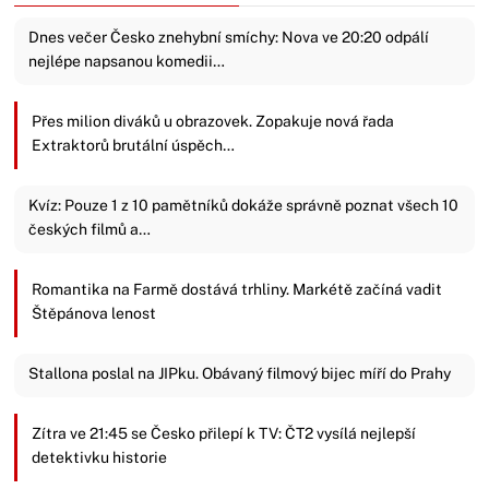
Dnes večer Česko znehybní smíchy: Nova ve 20:20 odpálí
nejlépe napsanou komedii…
Přes milion diváků u obrazovek. Zopakuje nová řada
Extraktorů brutální úspěch…
Kvíz: Pouze 1 z 10 pamětníků dokáže správně poznat všech 10
českých filmů a…
Romantika na Farmě dostává trhliny. Markétě začíná vadit
Štěpánova lenost
Stallona poslal na JIPku. Obávaný filmový bijec míří do Prahy
Zítra ve 21:45 se Česko přilepí k TV: ČT2 vysílá nejlepší
detektivku historie